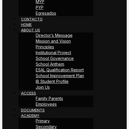
MYP
PYP
Egresados
CONTACTO
HOME
ABOUT US
Director’s Message
Mission and Vision
Principles
Institutional Project
School Governance
School Anthem
ESAL Qualification Report
School Improvement Plan
IB Student Profile
Join Us
ACCESS
Family Parents
Employees
DOCUMENTS
ACADEMY
Primary
Secondary