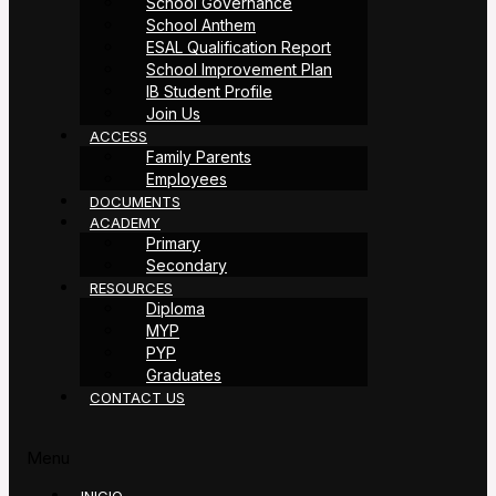
School Governance
School Anthem
ESAL Qualification Report
School Improvement Plan
IB Student Profile
Join Us
ACCESS
Family Parents
Employees
DOCUMENTS
ACADEMY
Primary
Secondary
RESOURCES
Diploma
MYP
PYP
Graduates
CONTACT US
Menu