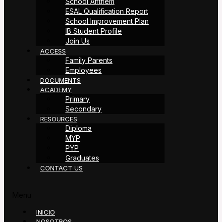
School Anthem
ESAL Qualification Report
School Improvement Plan
IB Student Profile
Join Us
ACCESS
Family Parents
Employees
DOCUMENTS
ACADEMY
Primary
Secondary
RESOURCES
Diploma
MYP
PYP
Graduates
CONTACT US
Menu
INICIO
NOSOTROS