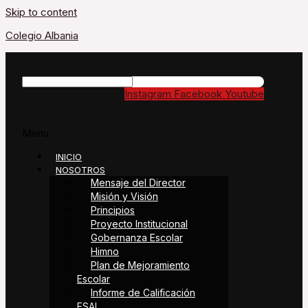
Skip to content
Colegio Albania
Instagram
Facebook
Youtube
Menu
INICIO
NOSOTROS
Mensaje del Director
Misión y Visión
Principios
Proyecto Institucional
Gobernanza Escolar
Himno
Plan de Mejoramiento
Escolar
Informe de Calificación
ESAL