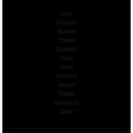
Inicio
Nosotros
Accesos
Phidias
Contacto
Gmail
Home
About Us
Access
Phidias
Contact Us
Gmail