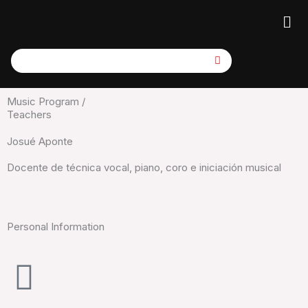
Skip
Me
to
content
Music Program /
Teachers
Josué Aponte
Docente de técnica vocal, piano, coro e iniciación musical
Personal Information