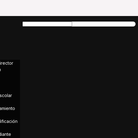
irector
n
scolar
amiento
ificación
diante