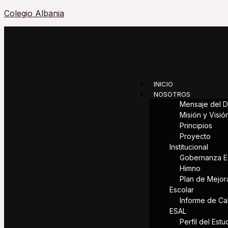
Skip
Colegio Albania
to
content
Menu
INICIO
NOSOTROS
Mensaje del D
Misión y Visió
Principios
Proyecto
Institucional
Gobernanza E
Himno
Plan de Mejor
Escolar
Informe de Cal
ESAL
Perfil del Estu