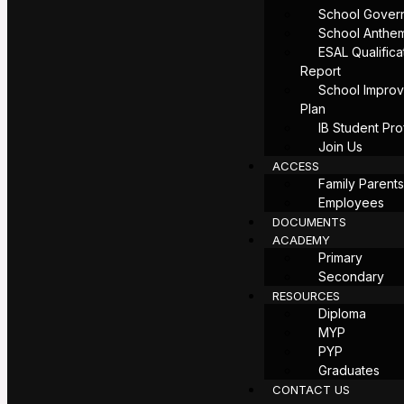
School Gover
School Anthe
ESAL Qualifica
Report
School Impro
Plan
IB Student Pro
Join Us
ACCESS
Family Parent
Employees
DOCUMENTS
ACADEMY
Primary
Secondary
RESOURCES
Diploma
MYP
PYP
Graduates
CONTACT US