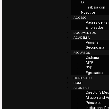
IB
Trabaja con
Nosotros
ACCESO
Padres de Fam
Empleados
DOCUMENTOS
ACADEMIA
Primaria
Secundaria
RECURSOS
Diploma
MYP
PYP
Egresados
CONTACTO
HOME
ABOUT US
Director’s Me
Mission and V
Principles
Institutional Pr