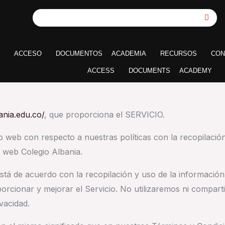
ACCESO
DOCUMENTOS
ACADEMIA
RECURSOS
CON
ACCESS
DOCUMENTS
ACADEMY
ania.edu.co/
, que proporciona el SERVICIO.
sitio web con respecto a nuestras políticas con la recopilaci
io web Colegio Albania.
está de acuerdo con la recopilación y uso de la información 
orcionar y mejorar el Servicio. No utilizaremos ni compar
vacidad.