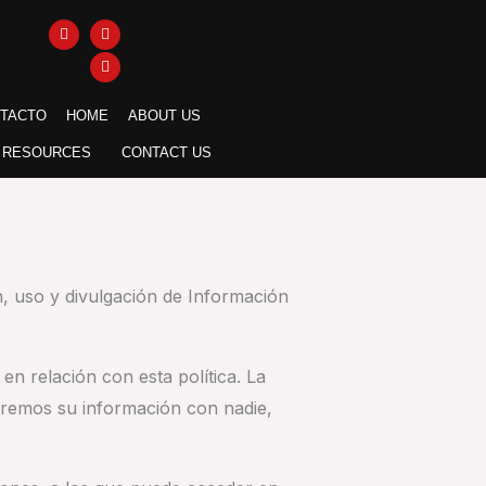
I
F
Y
n
a
o
s
c
u
t
e
t
a
b
u
g
o
b
TACTO
r
HOME
o
e
ABOUT US
a
k
m
RESOURCES
CONTACT US
ón, uso y divulgación de Información
en relación con esta política. La
tiremos su información con nadie,