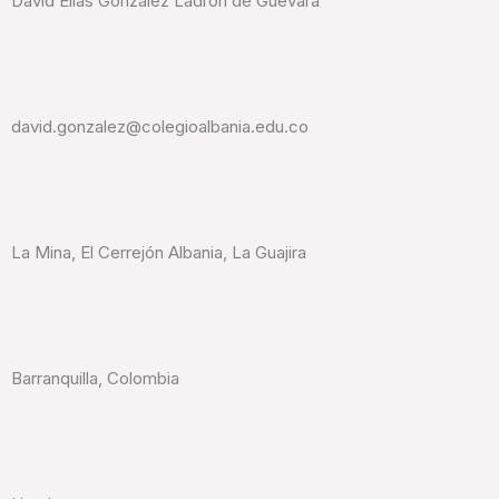
David Elías González Ladrón de Guevara
david.gonzalez@colegioalbania.edu.co
La Mina, El Cerrejón Albania, La Guajira
Barranquilla, Colombia